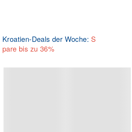
Kroatien-Deals der Woche:
S
pare bis zu
36
%