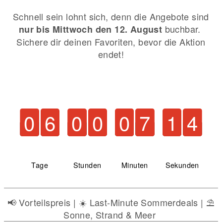
Schnell sein lohnt sich, denn die Angebote sind
buchbar.
nur bis Mittwoch den 12. August
Sichere dir deinen Favoriten, bevor die Aktion
endet!
0
0
0
6
6
6
0
0
0
0
0
0
0
0
0
7
7
7
0
0
1
9
9
0
Tage
Stunden
Minuten
Sekunden
📢​ Vorteilspreis | ☀️ Last-Minute Sommerdeals | ⛱️
Sonne, Strand & Meer