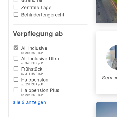
Zentrale Lage
check_box_outline_blank
Behindertengerecht
check_box_outline_blank
Verpflegung ab
All Inclusive
check_box
ab 256 EUR p.P.
All Inclusive Ultra
check_box_outline_blank
ab 345 EUR p.P.
Frühstück
check_box_outline_blank
ab 213 EUR p.P.
Servic
Halbpension
check_box_outline_blank
ab 251 EUR p.P.
Halbpension Plus
check_box_outline_blank
ab 295 EUR p.P.
alle 9 anzeigen