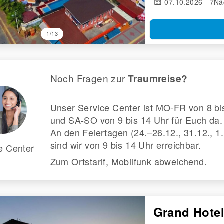
calendar_month
07.10.2026 - 7Nä
1/13
Noch Fragen zur
Traumreise?
Unser Service Center ist MO-FR von 8 bi
und SA-SO von 9 bis 14 Uhr für Euch da.
An den Feiertagen (24.–26.12., 31.12., 1.
sind wir von 9 bis 14 Uhr erreichbar.
e Center
Zum Ortstarif, Mobilfunk abweichend.
Grand Hote