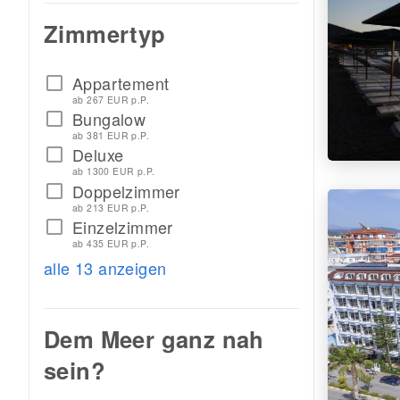
Zimmertyp
Appartement
check_box_outline_blank
ab 267 EUR p.P.
Bungalow
check_box_outline_blank
ab 381 EUR p.P.
Deluxe
check_box_outline_blank
ab 1300 EUR p.P.
Doppelzimmer
check_box_outline_blank
ab 213 EUR p.P.
Einzelzimmer
check_box_outline_blank
ab 435 EUR p.P.
alle 13 anzeigen
Dem Meer ganz nah
sein?