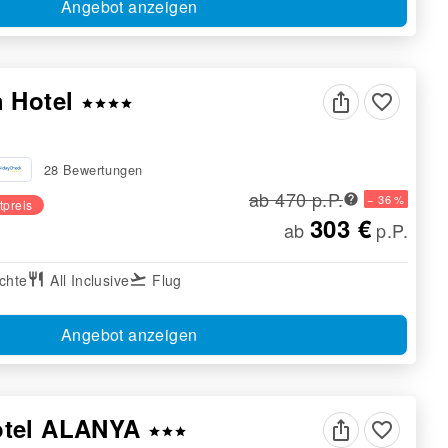
Angebot anzeigen
h Hotel
favorite_border
star
star
star
star
28 Bewertungen
ab 470 p.P.
− 36 %
tpreis
303 €
ab
p.P.
chte
restaurant
All Inclusive
flight_takeoff
Flug
Angebot anzeigen
otel ALANYA
favorite_border
star
star
star