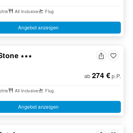
chte
restaurant
All Inclusive
flight_takeoff
Flug
Angebot anzeigen
 Stone
favorite_border
star
star
star
274 €
ab
p.P.
chte
restaurant
All Inclusive
flight_takeoff
Flug
Angebot anzeigen