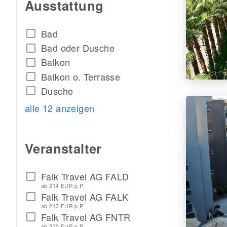
Ausstattung
Bad
check_box_outline_blank
Bad oder Dusche
check_box_outline_blank
Balkon
check_box_outline_blank
Balkon o. Terrasse
check_box_outline_blank
Dusche
check_box_outline_blank
alle 12 anzeigen
Veranstalter
Falk Travel AG FALD
check_box_outline_blank
ab 214 EUR p.P.
Falk Travel AG FALK
check_box_outline_blank
ab 213 EUR p.P.
Falk Travel AG FNTR
check_box_outline_blank
ab 370 EUR p.P.