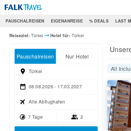
PAUSCHALREISEN
EIGENANREISE
% DEALS
LAST M
arrow_right_alt
Türkei
Türkei
Reiseziel:
Hotel für:
Unser
Pauschalreisen
Nur Hotel
All Incl
Türkei
08.08.2026 - 17.03.2027
Alle Abflughafen
7 Tage
2