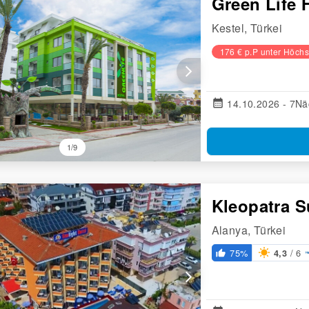
Green Life 
Kestel, Türkei
176 € p.P unter Höchs
arrow_forward_ios
calendar_month
14.10.2026 - 7Nä
1/9
Kleopatra S
Alanya, Türkei
/ 6
75%
4,3
thumb_up_alt
arrow_forward_ios