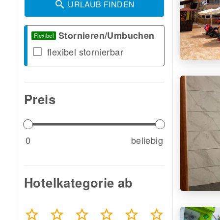
URLAUB FINDEN
Stornieren/Umbuchen
Flexibel
flexibel stornierbar
check_box_outline_blank
Preis
0
beliebig
Hotelkategorie ab
star_border
star_border
star_border
star_border
star_border
star_border