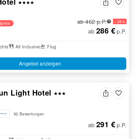
Hotel
favorite_border
star
star
star
star
ab 462 p.P.
− 38 %
tpreis
286 €
ab
p.P.
chte
restaurant
All Inclusive
flight_takeoff
Flug
Angebot anzeigen
un Light Hotel
favorite_border
star
star
star
92 Bewertungen
291 €
ab
p.P.