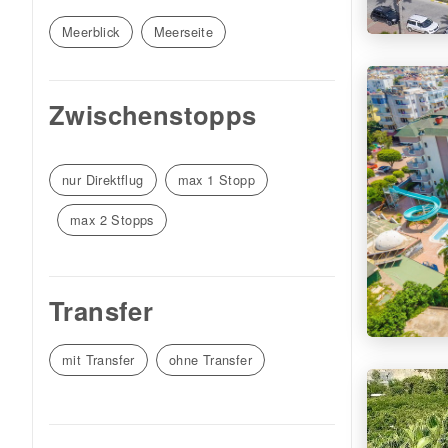
Meerblick
Meerseite
Zwischenstopps
nur Direktflug
max 1 Stopp
max 2 Stopps
Transfer
mit Transfer
ohne Transfer