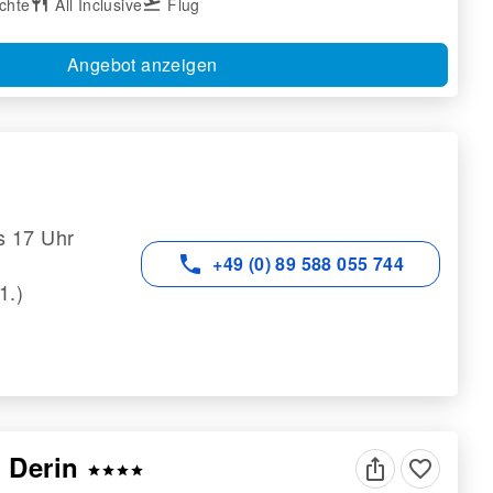
chte
restaurant
All Inclusive
flight_takeoff
Flug
Angebot anzeigen
s 17 Uhr
phone
+49 (0) 89 588 055 744
1.)
l Derin
favorite_border
star
star
star
star