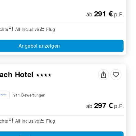
291 €
ab
p.P.
chte
restaurant
All Inclusive
flight_takeoff
Flug
Angebot anzeigen
each Hotel
favorite_border
star
star
star
star
911 Bewertungen
297 €
ab
p.P.
chte
restaurant
All Inclusive
flight_takeoff
Flug