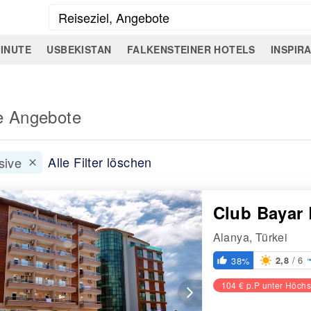
INUTE
USBEKISTAN
FALKENSTEINER HOTELS
INSPIR
e Angebote
Alle Filter löschen
usive
clear
Club Bayar
Alanya, Türkei
/ 6
38%
2,8
thumb_up_alt
104 € p.P unter Höchs
arrow_forward_ios