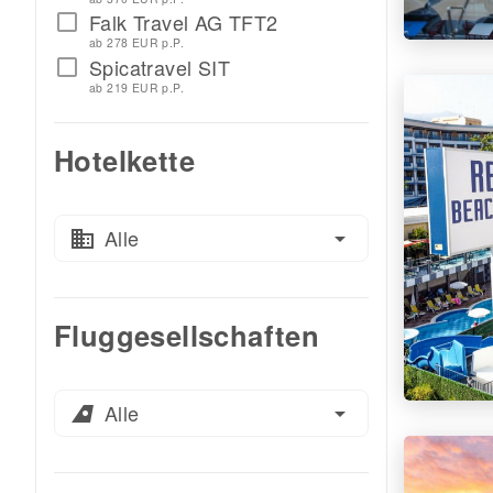
Falk Travel AG TFT2
check_box_outline_blank
ab 278 EUR p.P.
Spicatravel SIT
check_box_outline_blank
ab 219 EUR p.P.
Hotelkette
Alle
business
arrow_drop_down
Fluggesellschaften
Alle
airlines
arrow_drop_down