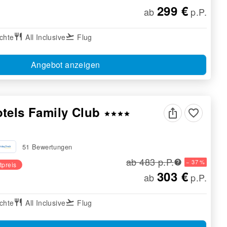
299 €
ab
p.P.
chte
restaurant
All Inclusive
flight_takeoff
Flug
Angebot anzeigen
tels Family Club
favorite_border
star
star
star
star
51 Bewertungen
ab 483 p.P.
− 37 %
tpreis
303 €
ab
p.P.
chte
restaurant
All Inclusive
flight_takeoff
Flug