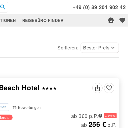
+49 (0) 89 201 902 42
ATIONEN
REISEBÜRO FINDER
Sortieren:
Bester Preis
keyboard_arrow_down
 Beach Hotel
favorite_border
star
star
star
star
76 Bewertungen
ab 360 p.P.
− 29 %
tpreis
256 €
ab
p.P.