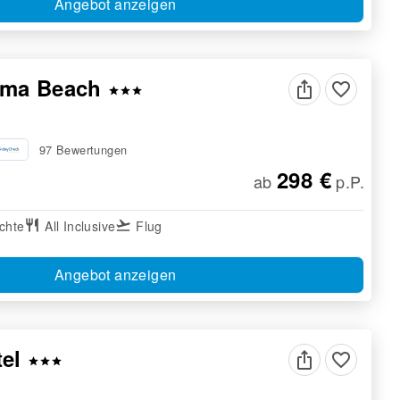
Angebot anzeigen
ama Beach
favorite_border
star
star
star
97 Bewertungen
298 €
ab
p.P.
chte
restaurant
All Inclusive
flight_takeoff
Flug
Angebot anzeigen
tel
favorite_border
star
star
star