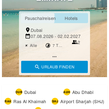
Pauschalreisen
Hotels
Dubai
07.08.2026 - 02.02.2027
2
Alle
7 Tage
more_horiz
URLAUB FINDEN
Dubai
Abu Dhabi
DUB
AUH
Ras Al Khaimah
Airport Sharjah (SHJ)
RAK
SHJ