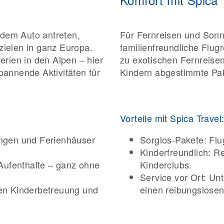
 dem Auto antreten,
Für Fernreisen und Sonne
ezielen in ganz Europa.
familienfreundliche Flugr
rien in den Alpen – hier
zu exotischen Fernreisen 
spannende Aktivitäten für
Kindern abgestimmte Pake
Vorteile mit Spica Travel
ngen und Ferienhäuser
Sorglos-Pakete: Flu
Kinderfreundlich: R
e Aufenthalte – ganz ohne
Kinderclubs.
Service vor Ort: Un
eten Kinderbetreuung und
einen reibungslosen