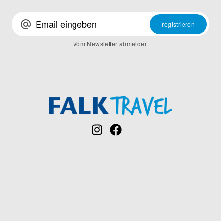
alternate_email
registrieren
Vom Newsletter abmelden