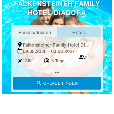
FALKENSTEINER FAMILY
HOTEL DIADORA
Pauschalreisen
Hotels
Falkensteiner Family Hotel Diadora
09.08.2026 - 03.08.2027
2
Alle
5 Tage
more_horiz
URLAUB FINDEN