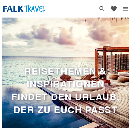
REISETHEMEN &
INSPIRATIONEN
FINDET DEN URLAUB,
DER ZU EUCH PASST