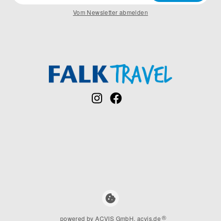
Vom Newsletter abmelden
cookie
®
powered by ACVIS GmbH, acvis.de