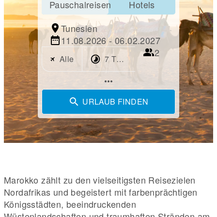
Pauschalreisen
Hotels
Tunesien
11.08.2026 - 06.02.2027
2
Alle
7 Tage
more_horiz
URLAUB FINDEN
Marokko zählt zu den vielseitigsten Reisezielen
Nordafrikas und begeistert mit farbenprächtigen
Königsstädten, beeindruckenden
Wüstenlandschaften und traumhaften Stränden am