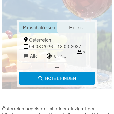
Pauschalreisen
Hotels
Österreich
09.08.2026 - 18.03.2027
2
king_bed
Alle
3 - 7 Tage
more_horiz
HOTEL FINDEN
Österreich begeistert mit einer einzigartigen