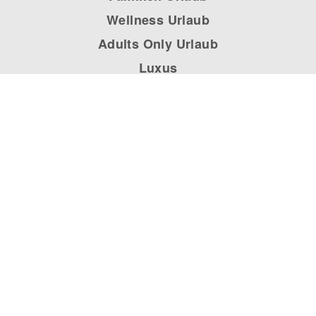
Wellness Urlaub
Adults Only Urlaub
Luxus
INFOS
Mein Falk Travel Kundenportal
Newsletter
Über uns
FAQ
Für Reisebüros
Kontakt
AGB