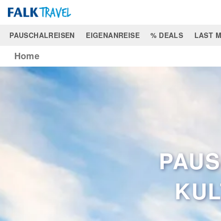
PAUSCHALREISEN
EIGENANREISE
% DEALS
LAST M
Home
PAUS
KUL