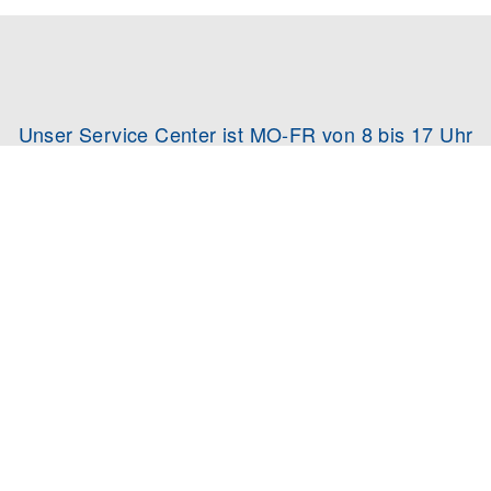
Unser Service Center ist MO-FR von 8 bis 17 Uhr
und SA-SO von 9 bis 14 Uhr für Euch da.
FALK TRAVEL CLUB DEALS
Ihr möchtet keinen Deal mehr verpassen?
Dann werdet jetzt Teil der Community und
meldet euch hier zum Newsletter an.
Erfahrt als Erstes von unseren besten Deals
und profitiert von attraktiven Angeboten und