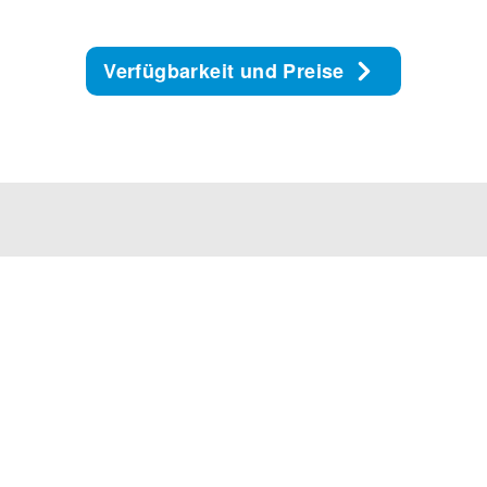
Verfügbarkeit und Preise
Unser Service Center ist MO-FR von 8 bis 17 Uhr
und SA-SO von 9 bis 14 Uhr für Euch da.
FALK TRAVEL CLUB DEALS