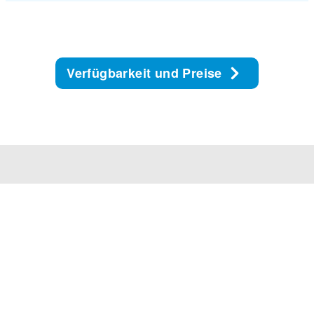
Verfügbarkeit und Preise
Unser Service Center ist MO-FR von 8 bis 17 Uhr
und SA-SO von 9 bis 14 Uhr für Euch da.