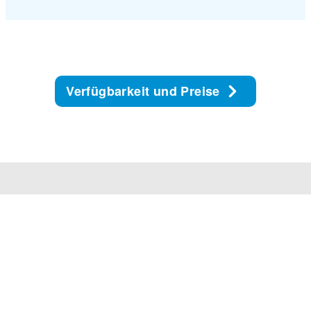
Verfügbarkeit und Preise
Unser Service Center ist MO-FR von 8 bis 17 Uhr
und SA-SO von 9 bis 14 Uhr für Euch da.