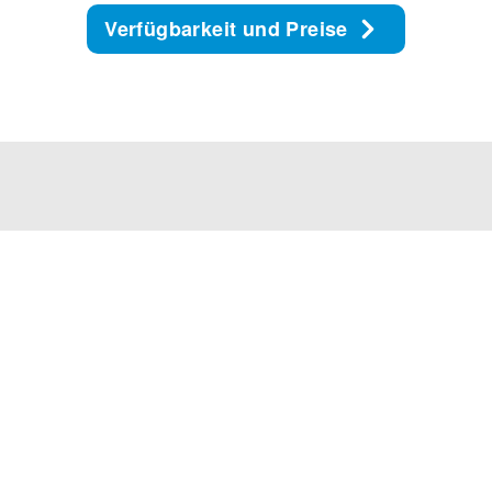
Verfügbarkeit und Preise
Unser Service Center ist MO-FR von 8 bis 17 Uhr
und SA-SO von 9 bis 14 Uhr für Euch da.
FALK TRAVEL CLUB DEALS
Ihr möchtet keinen Deal mehr verpassen?