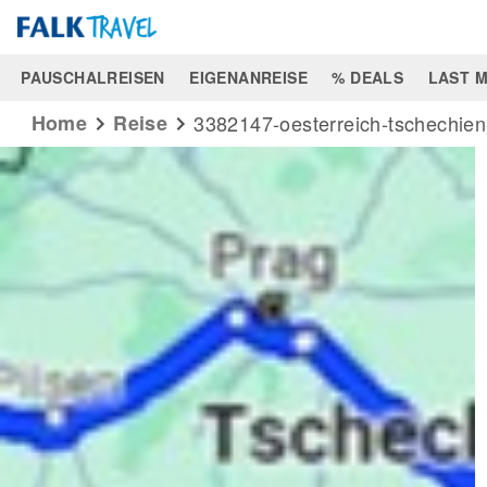
PAUSCHALREISEN
EIGENANREISE
% DEALS
LAST M
Home
reise
3382147-oesterreich-tschechie